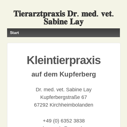
𝐓𝐢𝐞𝐫𝐚𝐫𝐳𝐭𝐩𝐫𝐚𝐱𝐢𝐬 𝐃𝐫. 𝐦𝐞𝐝. 𝐯𝐞𝐭.
𝐒𝐚𝐛𝐢𝐧𝐞 𝐋𝐚𝐲
Start
Kleintierpraxis
auf dem Kupferberg
Dr. med. vet. Sabine Lay
Kupferbergstraße 67
67292 Kirchheimbolanden
+49 (0) 6352 3838